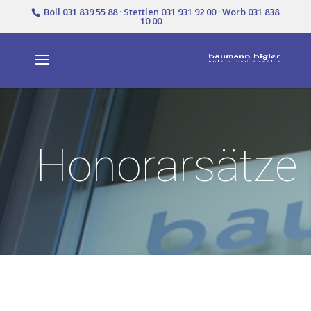
Boll 031 839 55 88 · Stettlen 031 931 92 00 · Worb 031 838
10 00
Honorarsätze