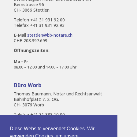
Bernstrasse 96
CH- 3066 Stettlen
Telefon +41 31 931 92 00
Telefax +41 31 931 92 93
E-Mail
stettlen@bb-notare.ch
CHE-208.397.699
Öffnungszeiten:
Mo – Fr
08.00 – 12.00 und 14.00 – 17.00 Uhr
Büro Worb
Thomas Baumann, Notar und Rechtsanwalt
Bahnhofplatz 7, 2. OG.
CH- 3076 Worb
Telefon +41 31 838 10 00
E-Mail
worb@bb-notare.ch
Diese Website verwendet Cookies. Wir
CHE-133.096.131
verwenden Cookies, um unsere