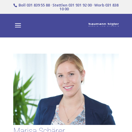
Boll 031 839 55 88 · Stettlen 031 931 92 00 · Worb 031 838
10 00
Marisa Schärer